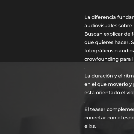
La diferencia fundam
audiovisuales sobre 
Buscan explicar de 
que quieres hacer. 
fotográficos o audi
crowfounding para ll
.
La duración y el rit
en el que moverlo y 
está orientado el v
.
El teaser compleme
conectar con el espe
ellxs.