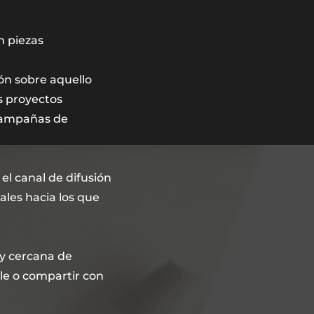
n piezas
ón sobre aquello
s proyectos
 campañas de
el canal de difusión
ales hacia los que
y cercana de
le o compartir con